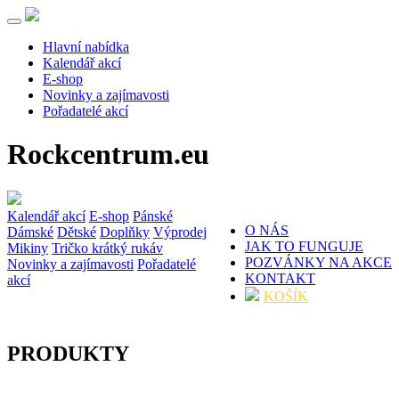
Hlavní nabídka
Kalendář akcí
E-shop
Novinky a zajímavosti
Pořadatelé akcí
Rockcentrum.eu
Kalendář akcí
E-shop
Pánské
O NÁS
Dámské
Dětské
Doplňky
Výprodej
JAK TO FUNGUJE
Mikiny
Tričko krátký rukáv
POZVÁNKY NA AKCE
Novinky a zajímavosti
Pořadatelé
KONTAKT
akcí
KOŠÍK
PRODUKTY